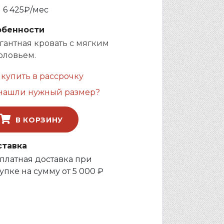
и
6 425
₽/мес
обенности
гантная кровать с мягким
оловьем.
 купить в рассрочку
нашли нужный размер?
В КОРЗИНУ
ставка
платная доставка при
упке на сумму от 5 000 ₽