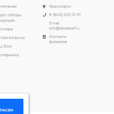
компании
Красноярск
8 (800) 200-21-91
део обзоры
одукции
Email:
info@sleepkaif.ru
ртнеры
Контакты
стые вопросы
филиалов
ш блог
ртификаты
ГЛАСЕН