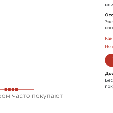
ил
Ос
Эле
изг
Как
Не 
До
Бес
пок
ром часто покупают