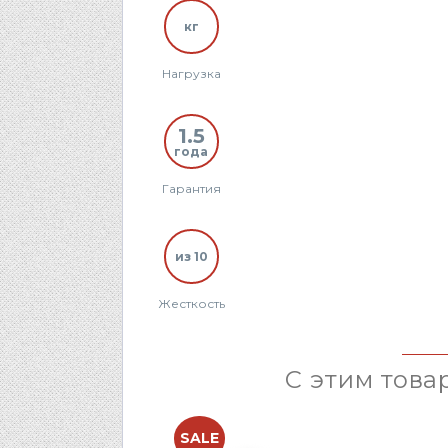
кг
Нагрузка
1.5
года
Гарантия
из 10
Жесткость
С этим това
SALE