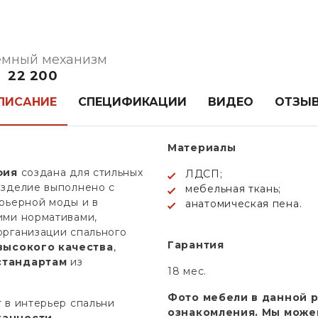
мный механизм
22 200
ПИСАНИЕ
СПЕЦИФИКАЦИИ
ВИДЕО
ОТЗЫ
Материалы
фия
создана для стильных
ЛДСП;
Изделие выполнено с
мебельная ткань;
рьерной моды и в
анатомическая пена.
ими нормативами,
организации спального
Гарантия
ысокого качества
,
стандартам
из
18 мес.
Фото мебели в данной 
 в интерьер спальни
ознакомления. Мы може
канности
.