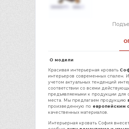
Подъе
О
О модели
Красивая интерьерная кровать
Со
интерьеров современных спален. 
учетом актуальных тенденций инте
соответствии со всеми действующ
предъявляемыми к продукции для 
места. Мы предлагаем продукцию
в
произведенную по
европейским 
качественных материалов.
Интерьерная кровать София внесет
особую
ауру романтизма и изыс