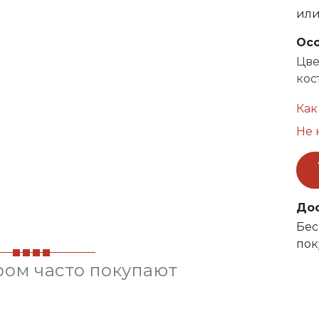
ил
Ос
Цве
кост
Как
Не 
До
Бес
пок
ром часто покупают