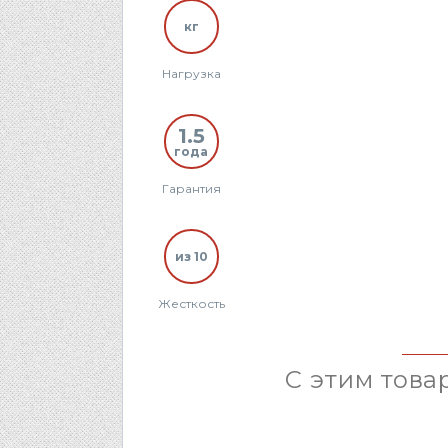
кг
Нагрузка
1.5
года
Гарантия
из 10
Жесткость
С этим това