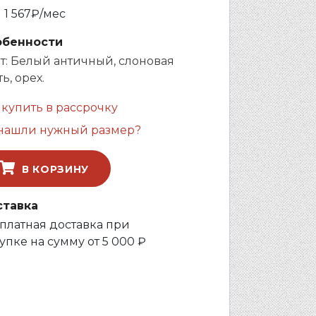
и
1 567
₽/мес
обенности
т: Белый античный, слоновая
ь, орех.
 купить в рассрочку
нашли нужный размер?
В КОРЗИНУ
ставка
платная доставка при
упке на сумму от 5 000 ₽