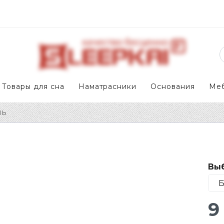
Товары для сна
Наматрасники
Основания
Ме
ль
Выб
9