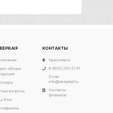
EEPKAIF
КОНТАКТЫ
компании
Красноярск
8 (800) 200-21-91
део обзоры
одукции
Email:
info@sleepkaif.ru
ртнеры
Контакты
стые вопросы
филиалов
ш блог
ртификаты