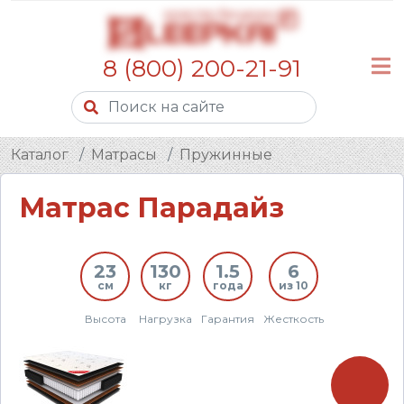
8 (800) 200-21-91
Каталог
Матрасы
Пружинные
Матрас Парадайз
23
130
1.5
6
см
кг
года
из 10
Высота
Нагрузка
Гарантия
Жесткость