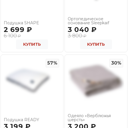
Ортопедическое
Подушка SHAPE
основание Sleepkaif
2 699
₽
3 040
₽
6 100
3 800
₽
₽
КУПИТЬ
КУПИТЬ
57%
30%
Одеяло «Верблюжья
Подушка READY
шерсть»
3 199
₽
3 200
₽