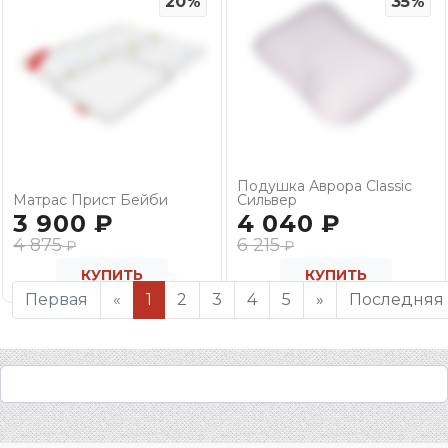
20%
35%
Подушка Аврора Classic
Матрас Прист Бейби
Сильвер
3 900
₽
4 040
₽
4 875
6 215
₽
₽
КУПИТЬ
КУПИТЬ
Первая
«
1
2
3
4
5
»
Последняя