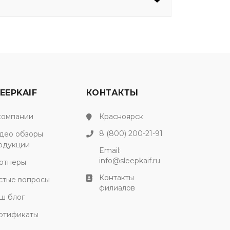
EEPKAIF
КОНТАКТЫ
компании
Красноярск
8 (800) 200-21-91
део обзоры
одукции
Email:
info@sleepkaif.ru
ртнеры
Контакты
стые вопросы
филиалов
ш блог
ртификаты